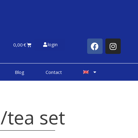
login
0,00
€
Blog
Contact
/tea set