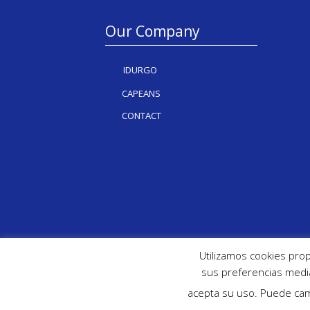
Our Company
IDURGO
CAPEANS
CONTACT
Utilizamos cookies prop
sus preferencias media
acepta su uso. Puede cam