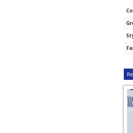
Co
Gr
St
Fa
Re