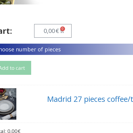
art:
0
0,00
€
hoose number of pieces
Add to cart
Madrid 27 pieces coffee/
tal:
0,00
€