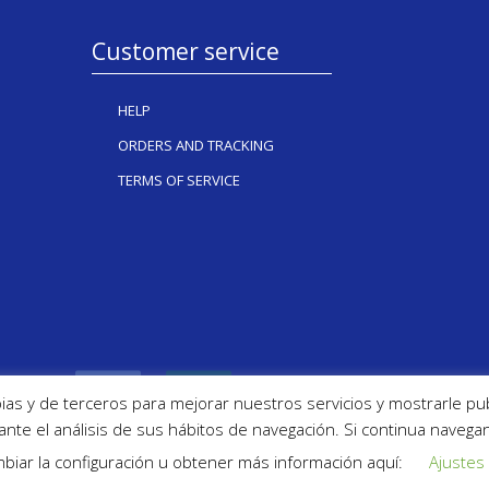
Customer service
HELP
ORDERS AND TRACKING
TERMS OF SERVICE
ias y de terceros para mejorar nuestros servicios y mostrarle pu
nte el análisis de sus hábitos de navegación. Si continua nave
biar la configuración u obtener más información aquí:
Ajustes
Copyright Inkug 2024