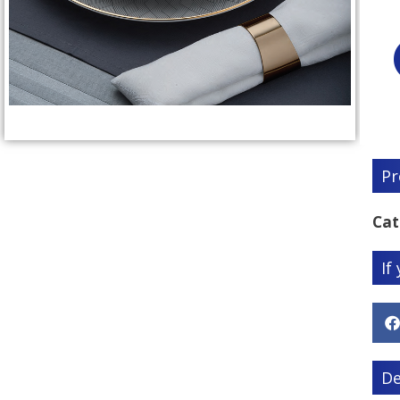
Pr
Cat
If
De