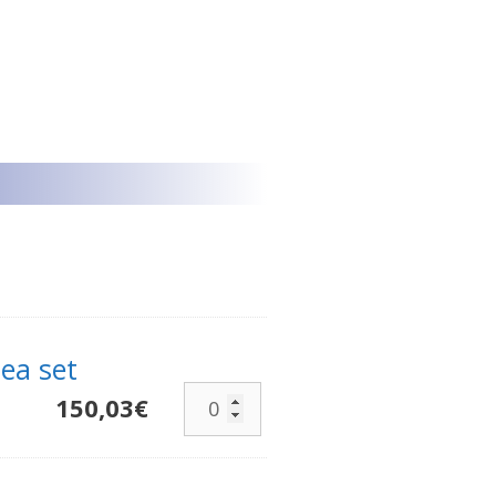
tea set
150,03
€