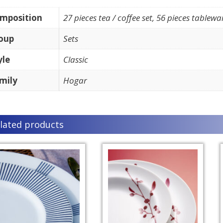
mposition
27 pieces tea / coffee set, 56 pieces tablewa
oup
Sets
yle
Classic
mily
Hogar
lated products