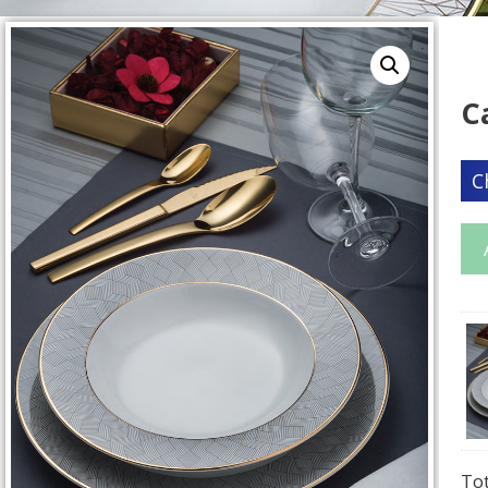
C
C
To