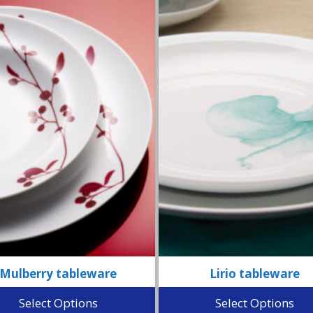
Mulberry tableware
Lirio tableware
Select Options
Select Options