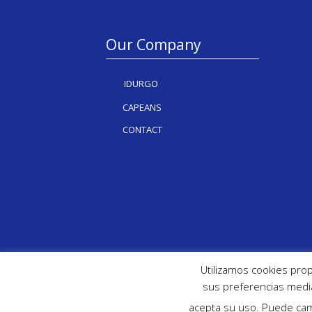
Our Company
IDURGO
CAPEANS
CONTACT
Utilizamos cookies prop
sus preferencias media
acepta su uso. Puede cam