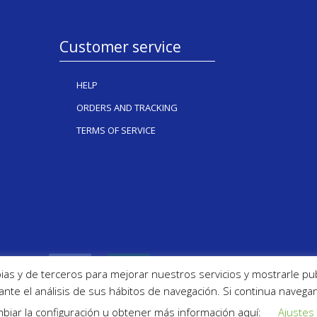
Customer service
HELP
ORDERS AND TRACKING
TERMS OF SERVICE
ias y de terceros para mejorar nuestros servicios y mostrarle pu
nte el análisis de sus hábitos de navegación. Si continua nave
biar la configuración u obtener más información aquí:
Ajustes