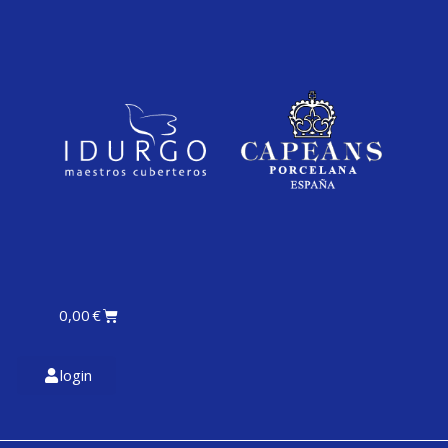
0,00
€
login