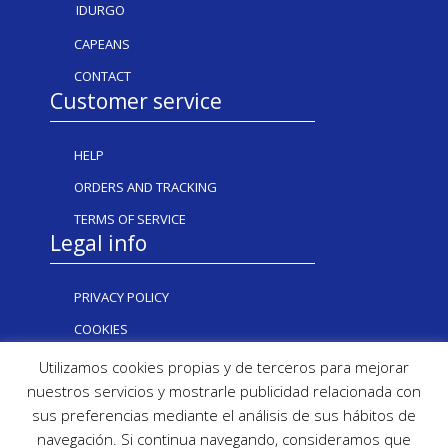
IDURGO
CAPEANS
CONTACT
Customer service
HELP
ORDERS AND TRACKING
TERMS OF SERVICE
Legal info
PRIVACY POLICY
COOKIES
Utilizamos cookies propias y de terceros para mejorar
nuestros servicios y mostrarle publicidad relacionada con
sus preferencias mediante el análisis de sus hábitos de
navegación. Si continua navegando, consideramos que