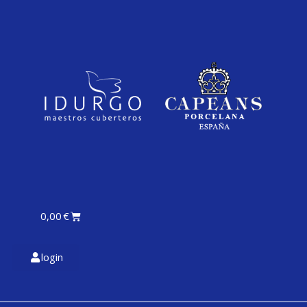
0,00
€
login