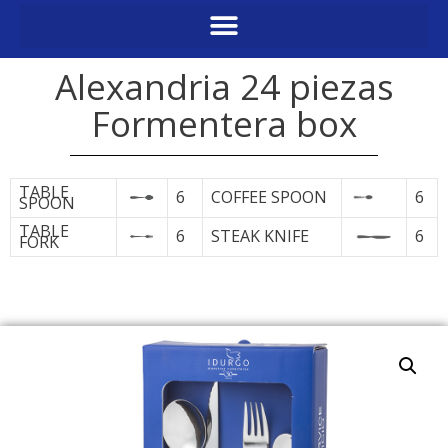
Alexandria 24 piezas
Formentera box
TABLE
6
COFFEE SPOON
6
SPOON
TABLE
6
STEAK KNIFE
6
FORK