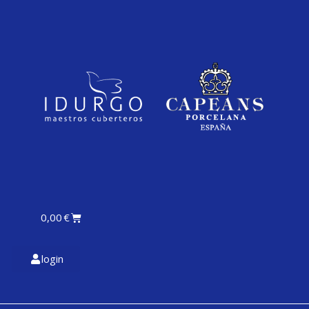
0,00
€
login