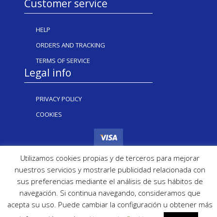
Customer service
HELP
ORDERS AND TRACKING
TERMS OF SERVICE
Legal info
PRIVACY POLICY
COOKIES
Utilizamos cookies propias y de terceros para mejorar
nuestros servicios y mostrarle publicidad relacionada con
sus preferencias mediante el análisis de sus hábitos de
navegación. Si continua navegando, consideramos que
Copyright Inkug 2024
acepta su uso. Puede cambiar la configuración u obtener más