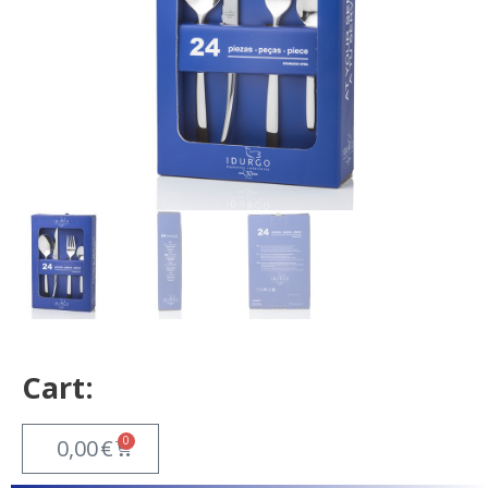
Cart:
0
0,00
€