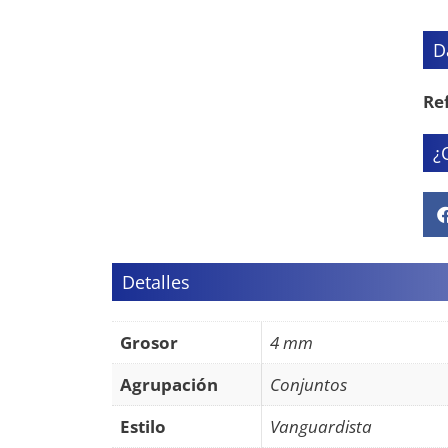
D
Re
¿
Detalles
Grosor
4 mm
Agrupación
Conjuntos
Estilo
Vanguardista