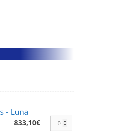
s - Luna
833,10
€