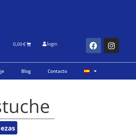
login
0,00
€
je
Blog
Contacto
stuche
iezas