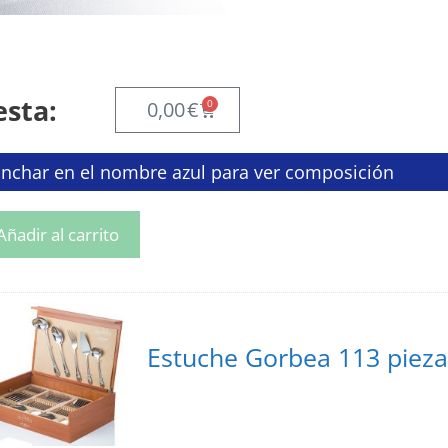
esta:
0
0,00
€
inchar en el nombre azul para ver composición
Añadir al carrito
Estuche Gorbea 113 pieza