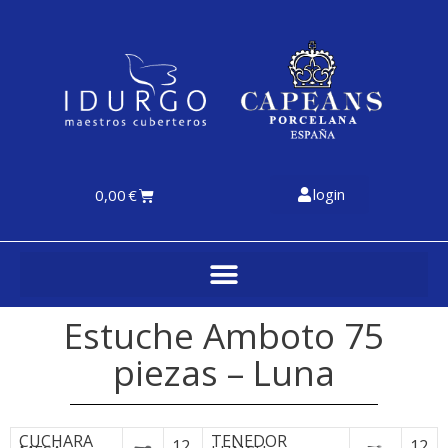
login
0,00
€
Estuche Amboto 75
piezas – Luna
CUCHARA
TENEDOR
12
12