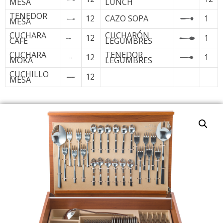
MESA
LUNCH
TENEDOR
12
CAZO SOPA
1
MESA
CUCHARA
CUCHARÓN
12
1
CAFÉ
LEGUMBRES
CUCHARA
TENEDOR
12
1
MOKA
LEGUMBRES
CUCHILLO
12
MESA