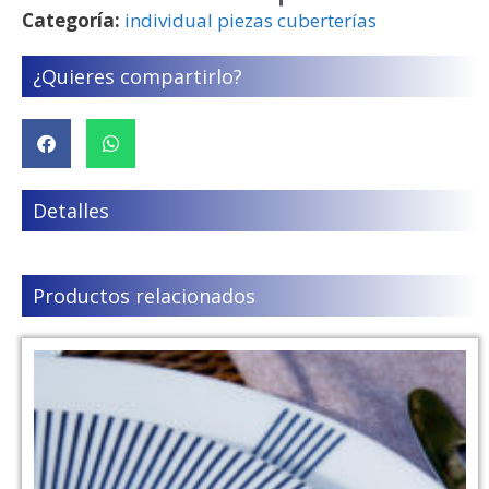
Categoría:
individual piezas cuberterías
¿Quieres compartirlo?
Detalles
Productos relacionados