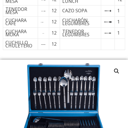
MESA
LUNCH
TENEDOR
12
CAZO SOPA
1
MESA
CUCHARA
CUCHARÓN
12
1
CAFÉ
LEGUMBRES
CUCHARA
TENEDOR
12
1
MOKA
LEGUMBRES
CUCHILLO
12
CHULETERO