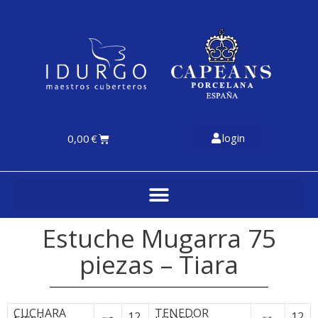
login
0,00
€
Estuche Mugarra 75
piezas – Tiara
CUCHARA
TENEDOR
12
12