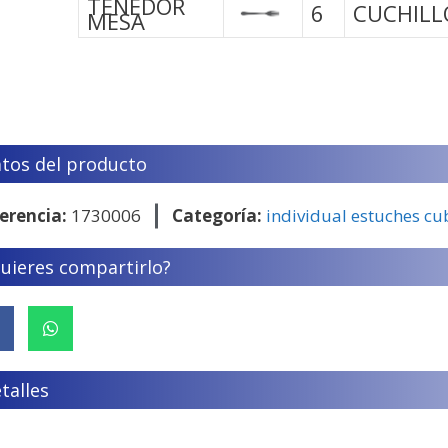
TENEDOR
6
CUCHILL
MESA
tos del producto
erencia:
1730006
Categoría:
individual estuches cu
uieres compartirlo?
talles