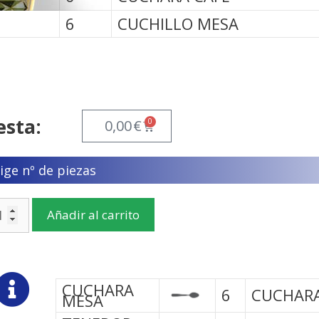
6
CUCHILLO MESA
esta:
0
0,00
€
lige nº de piezas
Añadir al carrito
CUCHARA
6
CUCHARA
MESA