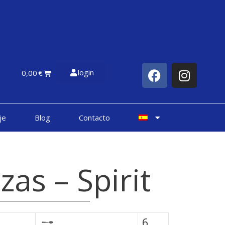
login
0,00
€
je
Blog
Contacto
as – Spirit
6