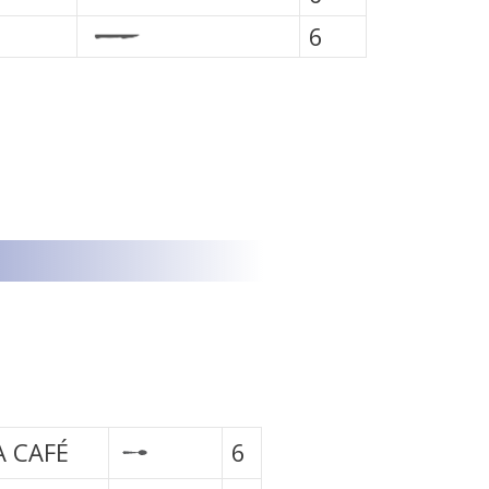
6
 CAFÉ
6