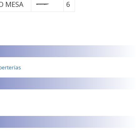
O MESA
6
berterías