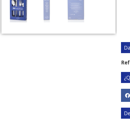
Da
Ref
¿Q
De