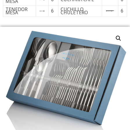
MESA
TENEDOR
CUCHILLO
6
6
MESA
CHULETERO