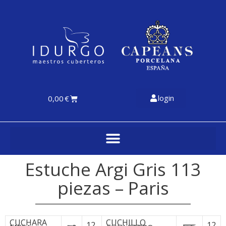
login
0,00
€
Estuche Argi Gris 113
piezas – Paris
CUCHARA
CUCHILLO
12
12