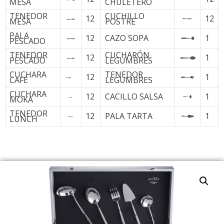
MESA
CHULETERO
TENEDOR
CUCHILLO
12
12
MESA
POSTRE
PALA
12
CAZO SOPA
1
PESCADO
TENEDOR
CUCHARÓN
12
1
PESCADO
LEGUMBRES
CUCHARA
TENEDOR
12
1
CAFÉ
LEGUMBRES
CUCHARA
12
CACILLO SALSA
1
MOKA
TENEDOR
12
PALA TARTA
1
LUNCH