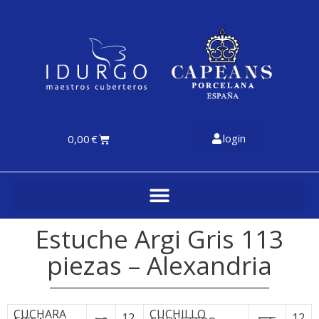
login
0,00
€
Estuche Argi Gris 113
piezas – Alexandria
CUCHARA
CUCHILLO
12
12