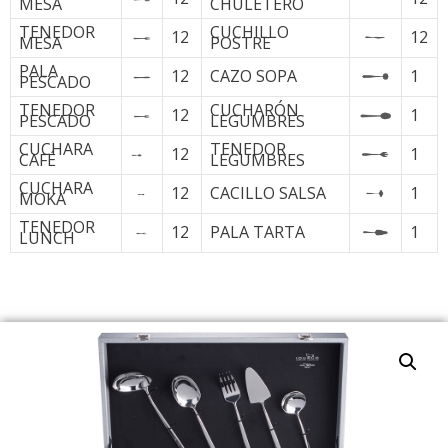
MESA
CHULETERO
TENEDOR
CUCHILLO
12
12
MESA
POSTRE
PALA
12
CAZO SOPA
1
PESCADO
TENEDOR
CUCHARÓN
12
1
PESCADO
LEGUMBRES
CUCHARA
TENEDOR
12
1
CAFÉ
LEGUMBRES
CUCHARA
12
CACILLO SALSA
1
MOKA
TENEDOR
12
PALA TARTA
1
LUNCH