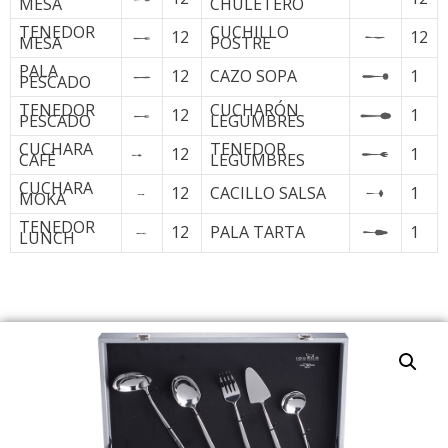
MESA
CHULETERO
TENEDOR
CUCHILLO
12
12
MESA
POSTRE
PALA
12
CAZO SOPA
1
PESCADO
TENEDOR
CUCHARÓN
12
1
PESCADO
LEGUMBRES
CUCHARA
TENEDOR
12
1
CAFÉ
LEGUMBRES
CUCHARA
12
CACILLO SALSA
1
MOKA
TENEDOR
12
PALA TARTA
1
LUNCH