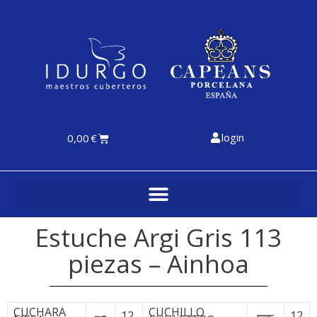
login
0,00
€
Estuche Argi Gris 113
piezas – Ainhoa
CUCHARA
CUCHILLO
12
12