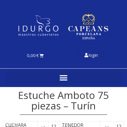
login
0,00
€
Estuche Amboto 75
piezas – Turín
CUCHARA
TENEDOR
12
12