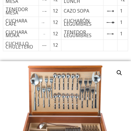
MESA
LUNCH
TENEDOR
12
CAZO SOPA
1
MESA
CUCHARA
CUCHARÓN
12
1
CAFÉ
LEGUMBRES
CUCHARA
TENEDOR
12
1
MOKA
LEGUMBRES
CUCHILLO
12
CHULETERO