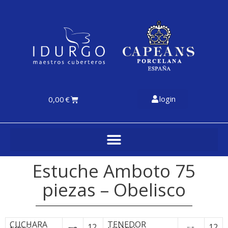
login
0,00
€
Estuche Amboto 75
piezas – Obelisco
CUCHARA
TENEDOR
12
12