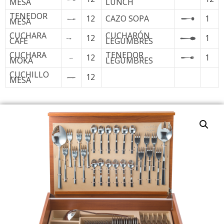
MESA
LUNCH
TENEDOR
12
CAZO SOPA
1
MESA
CUCHARA
CUCHARÓN
12
1
CAFÉ
LEGUMBRES
CUCHARA
TENEDOR
12
1
MOKA
LEGUMBRES
CUCHILLO
12
MESA