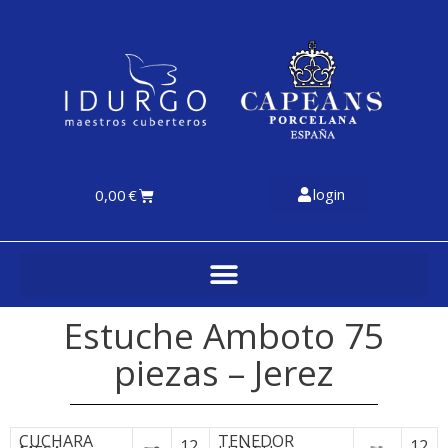
login
0,00
€
Estuche Amboto 75
piezas – Jerez
CUCHARA
TENEDOR
12
12