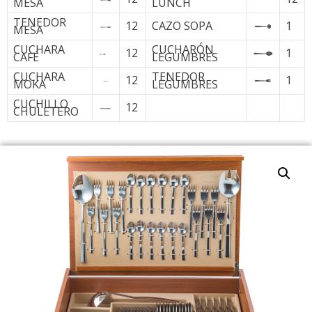
MESA
LUNCH
TENEDOR
12
CAZO SOPA
1
MESA
CUCHARA
CUCHARÓN
12
1
CAFÉ
LEGUMBRES
CUCHARA
TENEDOR
12
1
MOKA
LEGUMBRES
CUCHILLO
12
CHULETERO