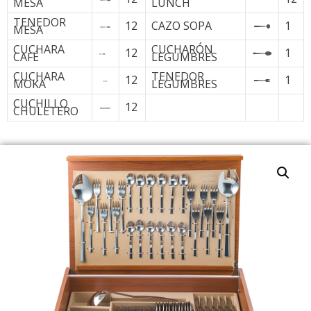
MESA
LUNCH
TENEDOR
12
CAZO SOPA
1
MESA
CUCHARA
CUCHARÓN
12
1
CAFÉ
LEGUMBRES
CUCHARA
TENEDOR
12
1
MOKA
LEGUMBRES
CUCHILLO
12
CHULETERO