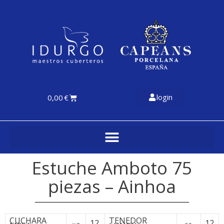
login
0,00
€
Estuche Amboto 75
piezas – Ainhoa
CUCHARA
TENEDOR
12
12