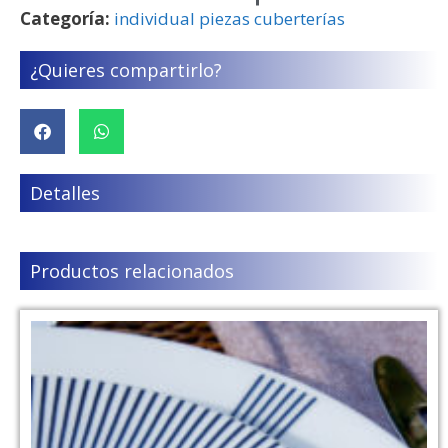
Categoría:
individual piezas cuberterías
¿Quieres compartirlo?
Detalles
Productos relacionados