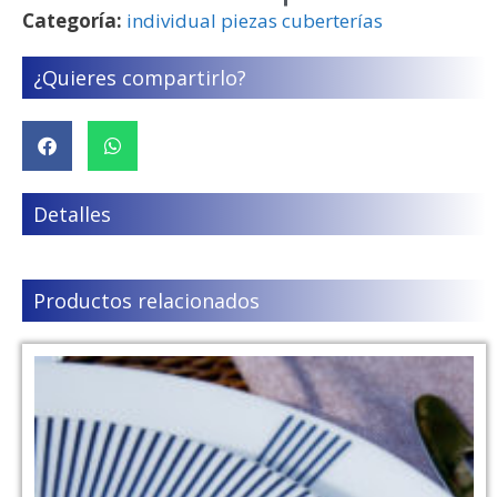
Categoría:
individual piezas cuberterías
¿Quieres compartirlo?
Detalles
Productos relacionados