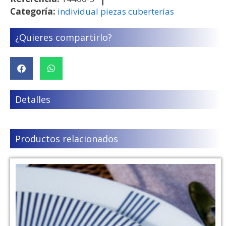
Categoría:
individual piezas cuberterías
¿Quieres compartirlo?
Detalles
Productos relacionados