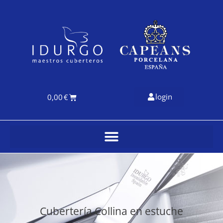
login
0,00
€
Cubertería Collina en estuche